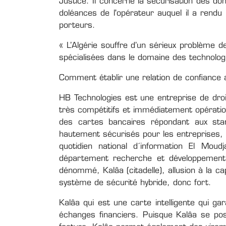
Justice. Il concerne la sécurisation des do
doléances de l'opérateur auquel il a rendu
porteurs.
« L’Algérie souffre d’un sérieux problème d
spécialisées dans le domaine des technolog
Comment établir une relation de confiance a
HB Technologies est une entreprise de droi
très compétitifs et immédiatement opératio
des cartes bancaires répondant aux stan
hautement sécurisés pour les entreprises, i
quotidien national d´information El Mou
département recherche et développement, 
dénommé, Kalâa (citadelle), allusion à la ca
système de sécurité hybride, donc fort.
Kalâa qui est une carte intelligente qui g
échanges financiers. Puisque Kalâa se posi