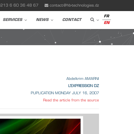
+213 6 60 36 48 67
contact@hb-technologies.dz
FR
SERVICES
NEWS
CONTACT
EN
Abdelkrim AMARNI
L’EXPRESSION DZ
PUPLICATION MONDAY JULY 16, 2007
Read the article from the source