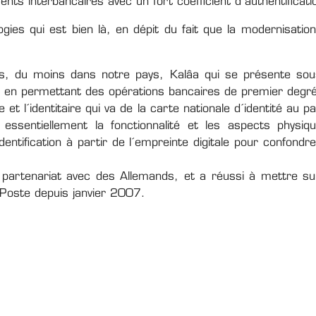
ts interbancaires avec un fort coefficient d´authentificati
logies qui est bien là, en dépit du fait que la modernisat
sées, du moins dans notre pays, Kalâa qui se présente s
ie en permettant des opérations bancaires de premier degré
e et l´identitaire qui va de la carte nationale d´identité au 
 essentiellement la fonctionnalité et les aspects physiq
dentification à partir de l´empreinte digitale pour confond
partenariat avec des Allemands, et a réussi à mettre sur
 Poste depuis janvier 2007.