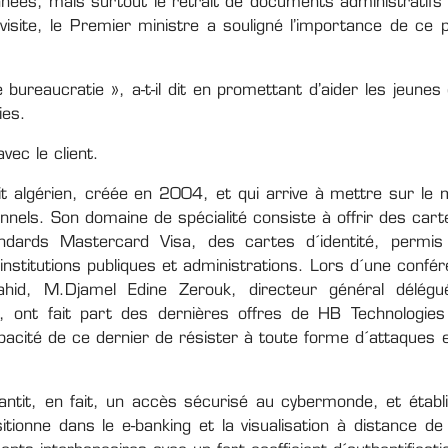
nnées, mais surtout le retrait de documents administratifs
 visite, le Premier ministre a souligné l’importance de ce 
e bureaucratie », a-t-il dit en promettant d’aider les jeune
ies.
vec le client.
t algérien, créée en 2004, et qui arrive à mettre sur le
nnels. Son domaine de spécialité consiste à offrir des ca
dards Mastercard Visa, des cartes d´identité, permis
nstitutions publiques et administrations. Lors d´une confé
djahid, M.Djamel Edine Zerouk, directeur général délég
ont fait part des dernières offres de HB Technologies e
pacité de ce dernier de résister à toute forme d´attaques et
arantit, en fait, un accès sécurisé au cybermonde, et étab
tionne dans le e-banking et la visualisation à distance 