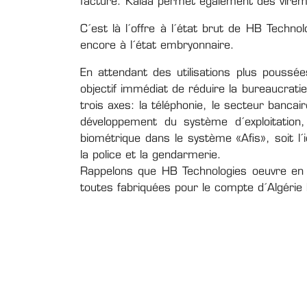
facture. Kalâa permet également des viremen
C´est là l´offre à l´état brut de HB Techno
encore à l´état embryonnaire.
En attendant des utilisations plus pous
objectif immédiat de réduire la bureaucrat
trois axes: la téléphonie, le secteur bancair
développement du système d´exploitation,
biométrique dans le système «Afis», soit l´i
la police et la gendarmerie.
Rappelons que HB Technologies oeuvre en 
toutes fabriquées pour le compte d´Algérie