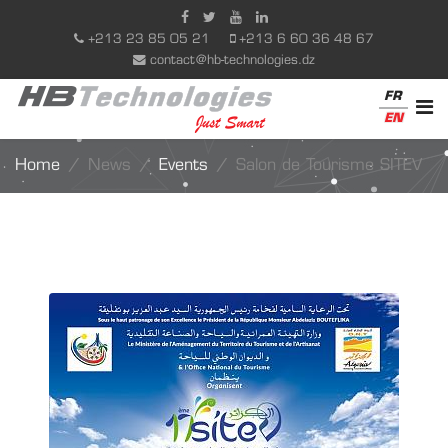
+213 23 85 05 21
+213 6 60 36 48 67
contact@hb-technologies.dz
FR
EN
Home
News
Events
Salon de Tourisme SITEV