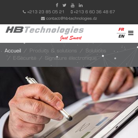
+213 23 85 05 21
+213 6 60 36 48 67
contact@hb-technologies.dz
FR
EN
Accueil
Produits & solutions
Solutions
E-Sécurité
Signature électronique