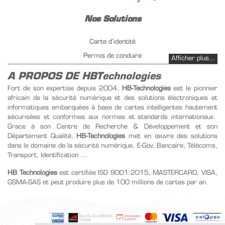
Nos Solutions
Carte d’identité
Permis de conduire
Afficher plus...
Immatriculation de véhicule
A PROPOS DE HBTechnologies
Gestion carburant PetrolPay
Fort de son expertise depuis 2004,
HB-Technologies
est le pionnier
africain de la sécurité numérique et des solutions électroniques et
Emission Instantanée
informatiques embarquées à base de cartes intelligentes hautement
Infrastructure PKI
sécurisées et conformes aux normes et standards internationaux.
Gestion de titre de transport
Grace à son Centre de Recherche & Développement et son
Département Qualité,
HB-Technologies
met en œuvre des solutions
dans le domaine de la sécurité numérique, E-Gov, Bancaire, Télécoms,
Nos Produits
Transport, Identification …
Carte SIM
HB Technologies
est certifiée ISO 9001:2015, MASTERCARD, VISA,
GSMA-SAS et peut produire plus de 100 millions de cartes par an.
Carte de recharge
Carte Etudiant-Scolaire
Carte biométrique