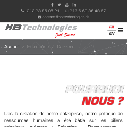
+213 23 85 05 21
+213 6 60 36 48 67
contact@hb-technologies.dz
FR
EN
Accueil
Entreprise
Carrière
POURQUOI
NOUS ?
Dès la création de notre entreprise, notre politique de
ressources humaines a été bâtie sur les piliers