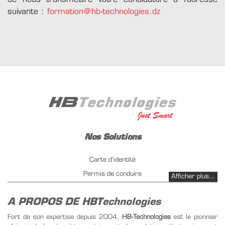
de nous transmettre votre candidature à l'adresse
suivante :
formation@hb-technologies.dz
Nos Solutions
Carte d’identité
Permis de conduire
Afficher plus...
Immatriculation de véhicule
A PROPOS DE HBTechnologies
Gestion carburant PetrolPay
Emission Instantanée
Fort de son expertise depuis 2004,
HB-Technologies
est le pionnier