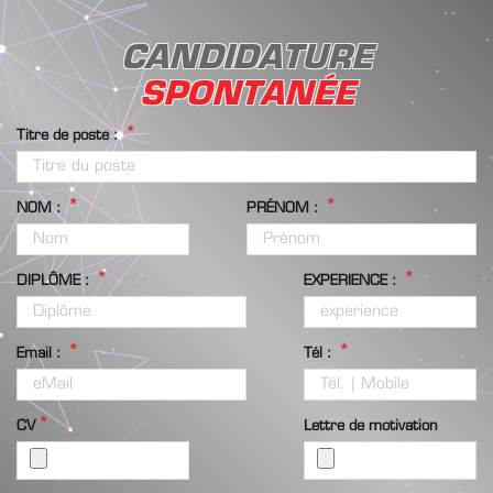
CANDIDATURE
SPONTANÉE
Titre de poste :
NOM :
PRÉNOM :
DIPLÔME :
EXPERIENCE :
Email :
Tél :
CV
Lettre de motivation