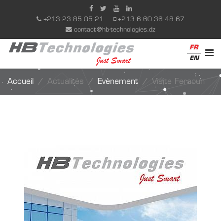
+213 23 85 05 21
+213 6 60 36 48 67
contact@hb-technologies.dz
FR
EN
Accueil
Actualités
Evènement
Visite Feraoun