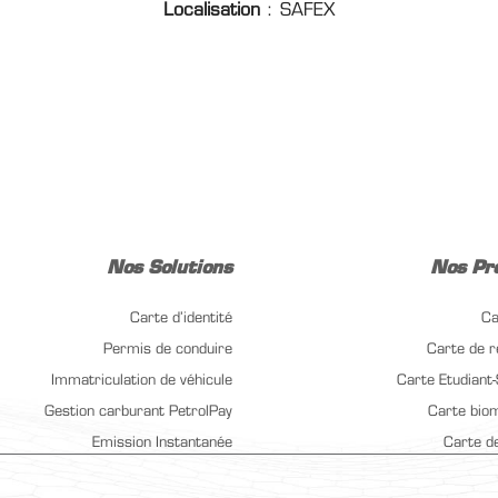
Localisation
: SAFEX
Nos Solutions
Nos Pr
Carte d’identité
Ca
Permis de conduire
Carte de 
Immatriculation de véhicule
Carte Etudiant-
Gestion carburant PetrolPay
Carte bio
Emission Instantanée
Carte de
Infrastructure PKI
Carte Accès Hô