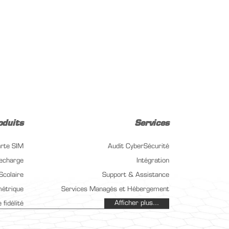
oduits
Services
rte SIM
Audit CyberSécurité
recharge
Intégration
Scolaire
Support & Assistance
métrique
Services Managés et Hébergement
Afficher plus...
 fidélité
Formation
tellerie
Rejoindre notre équipe