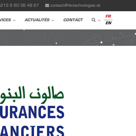
+213 6 60 36 48 67
contact@hb-technologies.dz
FR
VICES
ACTUALITÉS
CONTACT
EN