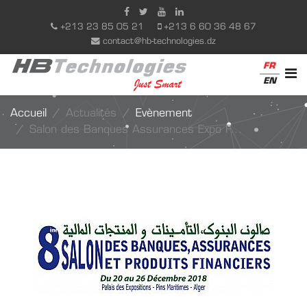
+213 23 85 05 21
+213 6 60 36 48 67
contact@hb-technologies.dz
FR
EN
Accueil
Actualités
Evènement
Salon des Banques Assurances Expo F...