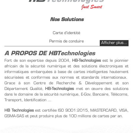
Nos Solutions
Carte d’identité
Permis de conduire
Afficher plus...
Immatriculation de véhicule
A PROPOS DE HBTechnologies
Gestion carburant PetrolPay
Fort de son expertise depuis 2004,
HB-Technologies
est le pionnier
africain de la sécurité numérique et des solutions électroniques et
Emission Instantanée
informatiques embarquées à base de cartes intelligentes hautement
Infrastructure PKI
sécurisées et conformes aux normes et standards internationaux.
Gestion de titre de transport
Grace à son Centre de Recherche & Développement et son
Département Qualité,
HB-Technologies
met en œuvre des solutions
dans le domaine de la sécurité numérique, E-Gov, Bancaire, Télécoms,
Nos Produits
Transport, Identification …
Carte SIM
HB Technologies
est certifiée ISO 9001:2015, MASTERCARD, VISA,
GSMA-SAS et peut produire plus de 100 millions de cartes par an.
Carte de recharge
Carte Etudiant-Scolaire