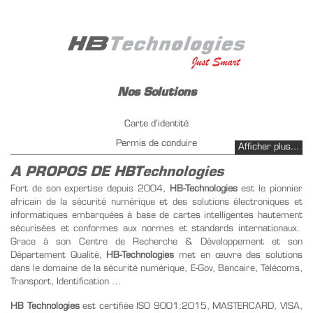
Nos Solutions
Carte d’identité
Permis de conduire
Afficher plus...
Immatriculation de véhicule
A PROPOS DE HBTechnologies
Gestion carburant PetrolPay
Fort de son expertise depuis 2004,
HB-Technologies
est le pionnier
africain de la sécurité numérique et des solutions électroniques et
Emission Instantanée
informatiques embarquées à base de cartes intelligentes hautement
Infrastructure PKI
sécurisées et conformes aux normes et standards internationaux.
Gestion de titre de transport
Grace à son Centre de Recherche & Développement et son
Département Qualité,
HB-Technologies
met en œuvre des solutions
dans le domaine de la sécurité numérique, E-Gov, Bancaire, Télécoms,
Nos Produits
Transport, Identification …
Carte SIM
HB Technologies
est certifiée ISO 9001:2015, MASTERCARD, VISA,