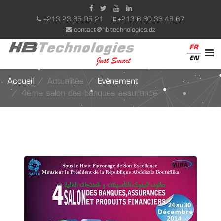
+213 23 85 05 21
+213 6 60 36 48 67
contact@hb-technologies.dz
FR
EN
Accueil
Actualités
Evènement
4ème salon des banques assurance