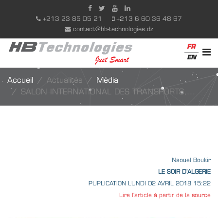
+213 23 85 05 21
+213 6 60 36 48 67
contact@hb-technologies.dz
FR
EN
Accueil
Actualités
Média
SALON INTERNATIONAL DES TRANSPORTS,...
Naouel Boukir
LE SOIR D'ALGERIE
PUPLICATION LUNDI 02 AVRIL 2018 15:22
Lire l'article à partir de la source