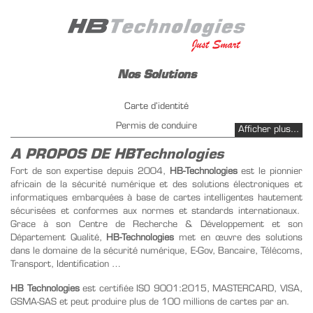
Nos Solutions
Carte d’identité
Permis de conduire
Afficher plus...
Immatriculation de véhicule
A PROPOS DE HBTechnologies
Gestion carburant PetrolPay
Fort de son expertise depuis 2004,
HB-Technologies
est le pionnier
africain de la sécurité numérique et des solutions électroniques et
Emission Instantanée
informatiques embarquées à base de cartes intelligentes hautement
Infrastructure PKI
sécurisées et conformes aux normes et standards internationaux.
Gestion de titre de transport
Grace à son Centre de Recherche & Développement et son
Département Qualité,
HB-Technologies
met en œuvre des solutions
dans le domaine de la sécurité numérique, E-Gov, Bancaire, Télécoms,
Nos Produits
Transport, Identification …
Carte SIM
HB Technologies
est certifiée ISO 9001:2015, MASTERCARD, VISA,
GSMA-SAS et peut produire plus de 100 millions de cartes par an.
Carte de recharge